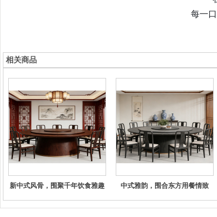
每一口
相关商品
新中式风骨，围聚千年饮食雅趣
中式雅韵，围合东方用餐情致