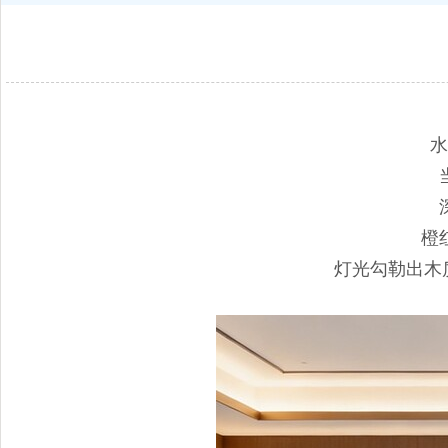
水
橙
灯光勾勒出木