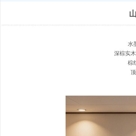
水
深棕实木
棕
顶